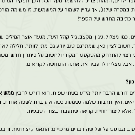
ספר ילדים, המהות צריכה להישמר מעל הכל. ולכן, תפקיד המתרג
ת במקרה שלנו), אך עדיין לשמור על המשמעות. זו משימה מורכ
ר כתיבה מחדש של הספר! 
ם. כמו מצלול, ניגון, מקצב, גיל קהל היעד, מנעד אוצר המילים שא
. חשוב לציין כאן, שמתרגם טוב יודע גם מתי לוותר. חלילה לא 
רצוי להתרחק מהטקסט המקורי ולחשוב על פיתרון חדש, משחק
ר, אבל מצליח להעביר את אותה התחושה לקוראים. 
ון? 
ם דורש הרבה יותר מידע בשתי שפות. הוא דורש להבין 
ממש אי
קריאים, ואיך תרבות שלמה נשמעת כשהיא עוברת לשפה אחרת. 
 אלא ליצור חוויית קריאה שתעבוד בצורה טבעית. 
 טוב מבוסס על שלושה דברים מרכזיים: התאמה, יצירתיות והבנ