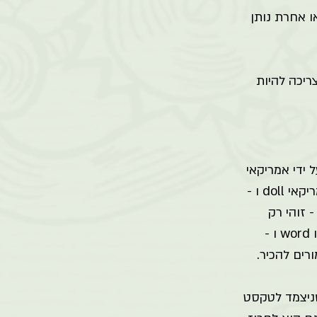
 אחרת נותן 
ריכה להיות 
ידי אמריקאי 
ישמע כמו חרוז, אבל אותו הצמד לא יקרא כחרוז על ידי קורא בריטי. למשל, במבטא אמריקאי doll ו - 
 זוהי רק 
ההתחלה מה שנקרא. ישנן מילים שלא נראות בכלל כמו חרוז - אך הן לגמרי חורזות כמו word ו - 
שניצמד לטקסט 