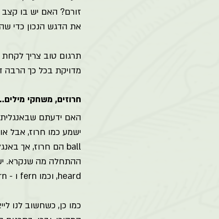
זורם? האם יש בו קצב ט
את הדגש הנכון כדי ש
תרגום טוב צריך לקחת ב
מדויקת בכל כך הרבה דר
חרוזים, משחקי מילים…
האם ידעתם שבאנגלית, מ
ball הם חרוז, אך ב
heard, וכמו fern ו - burn. אלו רק חלק מהניואנסים שמתרגם (או מתרגמת) טובים אמורים להכיר. 
כמו כן, כשחשוב לנו ל