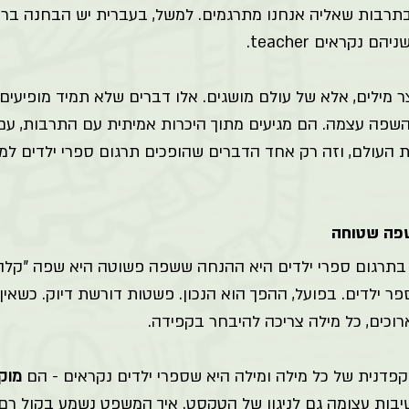
תרבות שאליה אנחנו מתרגמים. למשל, בעברית יש הבחנה ברורה
 נקראים teacher. 
 מילים, אלא של עולם מושגים. אלו דברים שלא תמיד מופיעים ב
שפה עצמה. הם מגיעים מתוך היכרות אמיתית עם התרבות, עם
ת העולם, וזה רק אחד הדברים שהופכים תרגום ספרי ילדים למ
פה שטוחה 
בתרגום ספרי ילדים היא ההנחה ששפה פשוטה היא שפה "קלה" ו
ר ילדים. בפועל, ההפך הוא הנכון. פשטות דורשת דיוק. כשאי
וכים, כל מילה צריכה להיבחר בקפידה. 
פדנית של כל מילה ומילה היא שספרי ילדים נקראים - הם 
מוק
בות עצומה גם לניגון של הטקסט. איך המשפט נשמע בקול רם